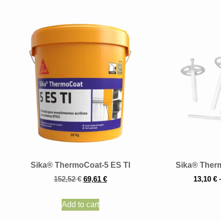
Sika® ThermoCoat-5 ES TI
Sika® Ther
152,52
€
69,61
€
13,10
€
Add to cart