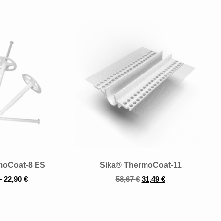
moCoat-8 ES
Sika® ThermoCoat-11
–
22,90
€
58,67
€
31,49
€