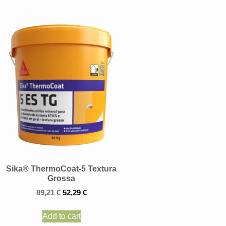
Sika® ThermoCoat-5 Textura
Grossa
89,21
€
52,29
€
Add to cart