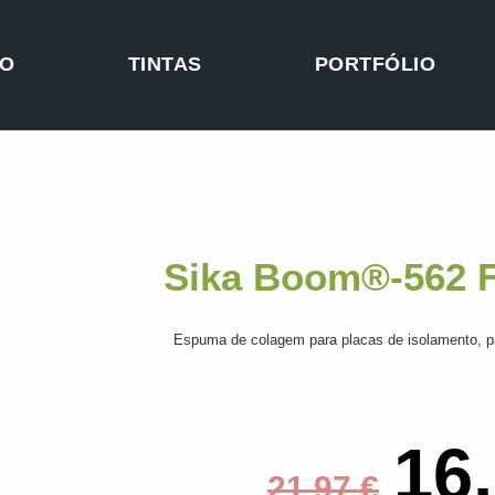
TO
TINTAS
PORTFÓLIO
Sika Boom®-562 F
Espuma de colagem para placas de isolamento, par
16
21,97
€