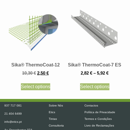
Sika® ThermoCoat-12
Sika® ThermoCoat-7 ES
10,30
€
2,50
€
2,82
€
–
5,92
€
Select options
Select options
937 717 081
Sobre Nós
Contactos
Etics
Política de Privacidade
21 404 6499
Tintas
Termos e Condições
info@etics.pt
Consultoria
Livro de Reclamações
Av. Descobertas 37A,