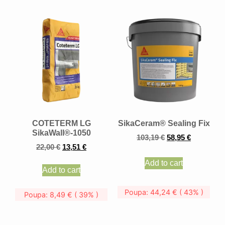
COTETERM LG
SikaCeram® Sealing Fix
SikaWall®-1050
103,19
€
58,95
€
22,00
€
13,51
€
Add to cart
Add to cart
Poupa:
44,24
€
( 43% )
Poupa:
8,49
€
( 39% )