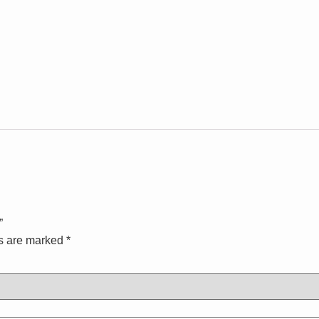
”
ds are marked
*