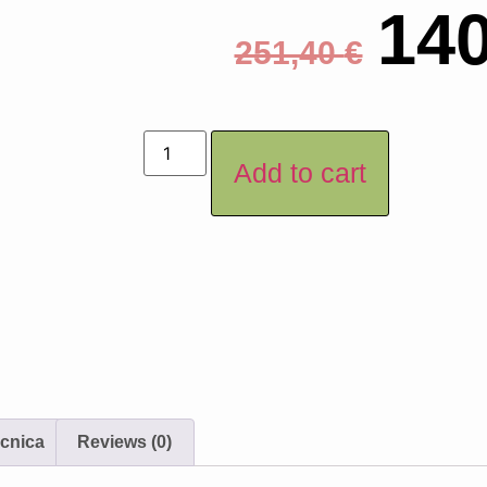
14
251,40
€
Add to cart
écnica
Reviews (0)