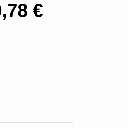
0,78
€