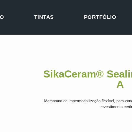
TO
TINTAS
PORTFÓLIO
SikaCeram® Seal
A
Membrana de impermeabilização flexível, para zon
revestimento cerâ